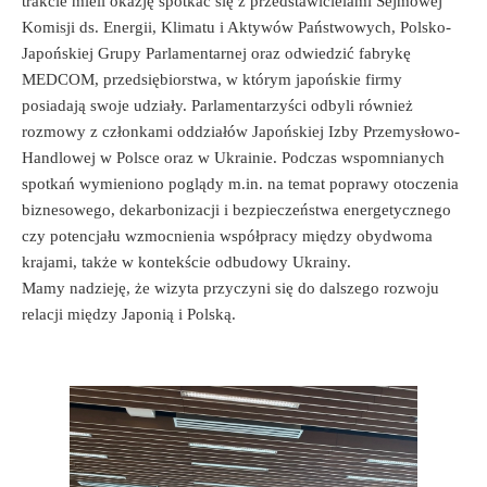
trakcie mieli okazję spotkać się z przedstawicielami Sejmowej
Komisji ds. Energii, Klimatu i Aktywów Państwowych, Polsko-
Japońskiej Grupy Parlamentarnej oraz odwiedzić fabrykę
MEDCOM, przedsiębiorstwa, w którym japońskie firmy
posiadają swoje udziały. Parlamentarzyści odbyli również
rozmowy z członkami oddziałów Japońskiej Izby Przemysłowo-
Handlowej w Polsce oraz w Ukrainie. Podczas wspomnianych
spotkań wymieniono poglądy m.in. na temat poprawy otoczenia
biznesowego, dekarbonizacji i bezpieczeństwa energetycznego
czy potencjału wzmocnienia współpracy między obydwoma
krajami, także w kontekście odbudowy Ukrainy.
Mamy nadzieję, że wizyta przyczyni się do dalszego rozwoju
relacji między Japonią i Polską.