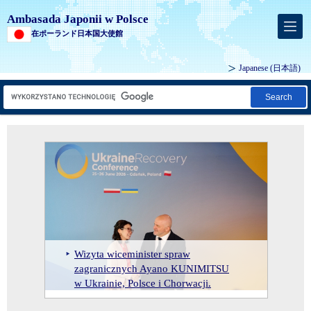
Ambasada Japonii w Polsce
在ポーランド日本国大使館
Japanese
(日本語)
Search
Oficjalna wizyta delegacji Komisji
Wizyta Komisji ds. Gospodarki,
Wizyta wiceminister spraw
Wizyta Wiceministra Obrony
Bezpieczeństwa Izby
Handlu i Przemysłu Izby
zagranicznych Ayano KUNIMITSU
Spotkanie premierów Japonii i Polski
Przyjęcie z okazji urodzin Jego
Miyazaki Masahisa w Polsce (10–11
Reprezentantów w Polsce (30
Reprezentantów w Polsce (23-
w Ukrainie, Polsce i Chorwacji.
oraz lunch roboczy (15.04.2026)
Cesarskiej Mości (20.02.2026)
lutego 2026 r.)
sierpnia – 2 września 2025 r.)
26.08.2025)
Konsulat/ VISA