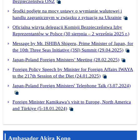
Bezpieczeństwa ONZ
Środki podjęte na mocy ustawy o wymianie walutowej i
handlu zagranicznym w związku z sytuacją na Ukrainie
Oficjalna wizyta delegacji Komisji Bezpieczeństwa Izby
Reprezentantów w Polsce (30 sierpnia – 2 września 2025 r.)
Message by Mr. ISHIBA Shigeru, Prime Minister of Japan, for
the 10th Three Seas Initiative (3SI) Summit (29.04.2025)
Japan-Poland Foreign Ministers’ Meeting (28.02.2025)
Foreign Policy Speech by Minister for Foreign Affairs IWAYA
to the 217th Session of the Diet (24.01.2025)
Japan-Poland Foreign Ministers' Telephone Talk (3.07.2024)
Foreign Minister Kamikawa’s visit to Europe, North America
and Türkiye (5-18.01.2024)
Ambasador Akira Kono