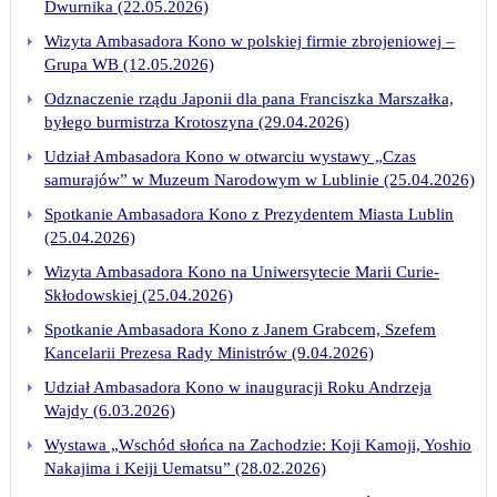
Dwurnika (22.05.2026)
Wizyta Ambasadora Kono w polskiej firmie zbrojeniowej –
Grupa WB (12.05.2026)
Odznaczenie rządu Japonii dla pana Franciszka Marszałka,
byłego burmistrza Krotoszyna (29.04.2026)
Udział Ambasadora Kono w otwarciu wystawy „Czas
samurajów” w Muzeum Narodowym w Lublinie (25.04.2026)
Spotkanie Ambasadora Kono z Prezydentem Miasta Lublin
(25.04.2026)
Wizyta Ambasadora Kono na Uniwersytecie Marii Curie-
Skłodowskiej (25.04.2026)
Spotkanie Ambasadora Kono z Janem Grabcem, Szefem
Kancelarii Prezesa Rady Ministrów (9.04.2026)
Udział Ambasadora Kono w inauguracji Roku Andrzeja
Wajdy (6.03.2026)
Wystawa „Wschód słońca na Zachodzie: Koji Kamoji, Yoshio
Nakajima i Keiji Uematsu” (28.02.2026)