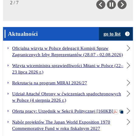
2 / 7
Previous
Next
Aktualności
go to list
Oficjalna wizyta w Polsce delegacji Komisji Spraw
Zagranicznych Izby Reprezentantów (28.07 - 02.08.2026)
Wizyta wiceministra sprawiedliwości Mitani w Polsce (22–
23 lipca 2026 r.)
Rekrutacja na program MIRAI 2026/27
Udział Attaché Obrony w ćwiczeniach spadochronowych
w Polsce (4 sierpnia 2026 r.)
Oferta pracy: Urzędnik w Sekcji Politycznej [160KB]
Nabór projektów The Japan World Exposition 1970
Commemorative Fund w roku fiskalnym 2027