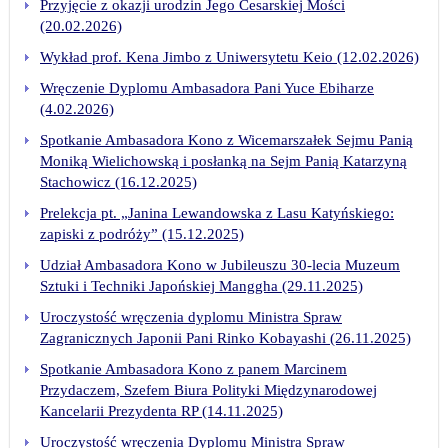
Przyjęcie z okazji urodzin Jego Cesarskiej Mości
(20.02.2026)
Wykład prof. Kena Jimbo z Uniwersytetu Keio (12.02.2026)
Wręczenie Dyplomu Ambasadora Pani Yuce Ebiharze
(4.02.2026)
Spotkanie Ambasadora Kono z Wicemarszałek Sejmu Panią
Moniką Wielichowską i posłanką na Sejm Panią Katarzyną
Stachowicz (16.12.2025)
Prelekcja pt. „Janina Lewandowska z Lasu Katyńskiego:
zapiski z podróży” (15.12.2025)
Udział Ambasadora Kono w Jubileuszu 30-lecia Muzeum
Sztuki i Techniki Japońskiej Manggha (29.11.2025)
Uroczystość wręczenia dyplomu Ministra Spraw
Zagranicznych Japonii Pani Rinko Kobayashi (26.11.2025)
Spotkanie Ambasadora Kono z panem Marcinem
Przydaczem, Szefem Biura Polityki Międzynarodowej
Kancelarii Prezydenta RP (14.11.2025)
Uroczystość wręczenia Dyplomu Ministra Spraw