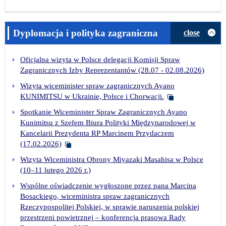
Dyplomacja i polityka zagraniczna
close
Oficjalna wizyta w Polsce delegacji Komisji Spraw
Zagranicznych Izby Reprezentantów (28.07 - 02.08.2026)
Wizyta wiceminister spraw zagranicznych Ayano
KUNIMITSU w Ukrainie, Polsce i Chorwacji.
Spotkanie Wiceminister Spraw Zagranicznych Ayano
Kunimitsu z Szefem Biura Polityki Międzynarodowej w
Kancelarii Prezydenta RP Marcinem Przydaczem
(17.02.2026)
Wizyta Wiceministra Obrony Miyazaki Masahisa w Polsce
(10–11 lutego 2026 r.)
Wspólne oświadczenie wygłoszone przez pana Marcina
Bosackiego, wiceministra spraw zagranicznych
Rzeczypospolitej Polskiej, w sprawie naruszenia polskiej
przestrzeni powietrznej – konferencja prasowa Rady