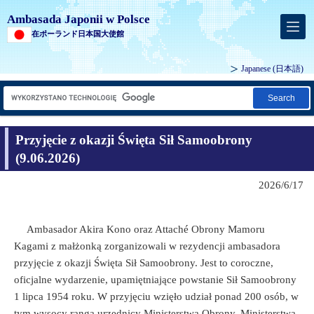
Ambasada Japonii w Polsce
在ポーランド日本国大使館
Japanese
(日本語)
Search
Przyjęcie z okazji Święta Sił Samoobrony
(9.06.2026)
2026/6/17
Ambasador Akira Kono oraz Attaché Obrony Mamoru
Kagami z małżonką zorganizowali w rezydencji ambasadora
przyjęcie z okazji Święta Sił Samoobrony. Jest to coroczne,
oficjalne wydarzenie, upamiętniające powstanie Sił Samoobrony
1 lipca 1954 roku. W przyjęciu wzięło udział ponad 200 osób, w
tym wysocy rangą urzędnicy Ministerstwa Obrony, Ministerstwa