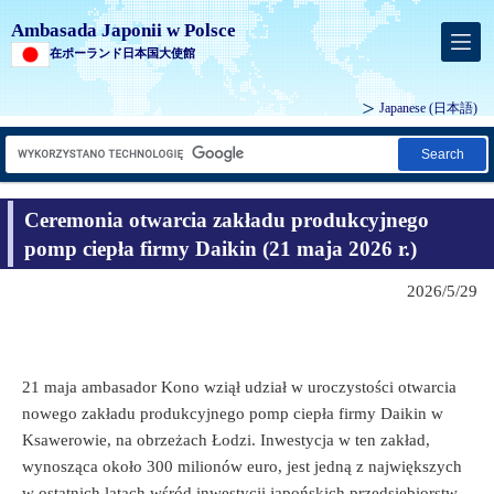
Ambasada Japonii w Polsce
在ポーランド日本国大使館
Japanese
(日本語)
Search
Ceremonia otwarcia zakładu produkcyjnego
pomp ciepła firmy Daikin (21 maja 2026 r.)
2026/5/29
21 maja ambasador Kono wziął udział w uroczystości otwarcia
nowego zakładu produkcyjnego pomp ciepła firmy Daikin w
Ksawerowie, na obrzeżach Łodzi. Inwestycja w ten zakład,
wynosząca około 300 milionów euro, jest jedną z największych
w ostatnich latach wśród inwestycji japońskich przedsiębiorstw