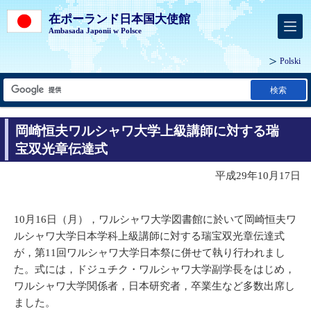
在ポーランド日本国大使館
Ambasada Japonii w Polsce
Polski
検索
岡崎恒夫ワルシャワ大学上級講師に対する瑞
宝双光章伝達式
平成29年10月17日
10月16日（月），ワルシャワ大学図書館に於いて岡崎恒夫ワ
ルシャワ大学日本学科上級講師に対する瑞宝双光章伝達式
が，第11回ワルシャワ大学日本祭に併せて執り行われまし
た。式には，ドジュチク・ワルシャワ大学副学長をはじめ，
ワルシャワ大学関係者，日本研究者，卒業生など多数出席し
ました。