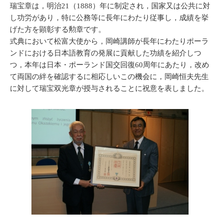
瑞宝章は，明治21（1888）年に制定され，国家又は公共に対
し功労があり，特に公務等に長年にわたり従事し，成績を挙
げた方を顕彰する勲章です。
式典において松富大使から，岡崎講師が長年にわたりポーラ
ンドにおける日本語教育の発展に貢献した功績を紹介しつ
つ，本年は日本・ポーランド国交回復60周年にあたり，改め
て両国の絆を確認するに相応しいこの機会に，岡崎恒夫先生
に対して瑞宝双光章が授与されることに祝意を表しました。