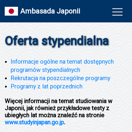
Ambasada Japonii
Oferta stypendialna
Informacje ogólne na temat dostępnych
programów stypendialnych
Rekrutacja na poszczególne programy
Programy z lat poprzednich
Więcej informacji na temat studiowania w
Japonii, jak również przykładowe testy z
ubiegłych lat można znaleźć na stronie
www.studyinjapan.go.jp
.